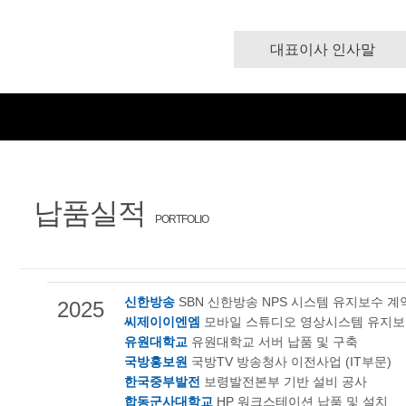
대표이사 인사말
납품실적
PORTFOLIO
신한방송
SBN 신한방송 NPS 시스템 유지보수 계
2025
씨제이이엔엠
모바일 스튜디오 영상시스템 유지보
유원대학교
유원대학교 서버 납품 및 구축
국방홍보원
국방TV 방송청사 이전사업 (IT부문)
한국중부발전
보령발전본부 기반 설비 공사
합동군사대학교
HP 워크스테이션 납품 및 설치