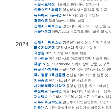
서울시교육청
네트워크 통합배선 설치공사
한국스포츠과학원
영상분석시스템 납품 및 설치
뉴욕아르떼뮤지엄
ATEN 시스템 장비 납품
홈앤쇼핑
Dell Network 장비 납품
신세계라이브쇼핑
영상서버/워크스테이션 납품 및
서울대학교
HP(Aruba) 네트워크 장비 납품 및 설
신세계라이브쇼핑
방송운영용 전산실 서버 시스템
2024
IBK 기업은행
NPS 시스템 유지보수 체결
국정원
NPS 시스템 유지보수 체결
두바이몰
미디어파사드 아르떼뮤지엄 시스템 장비 
국방TV
신규 BackBone 스위치 장비 납품 및 구축
몽골국가기록원
몽골국가기록원 현대화사업(시청미
국가평생교육진흥원
전산실 서버 시스템 납품 및 
키움증권
전산 시스템 이전 사업 수행
사이버외국어대학교
동영상 편집용 워크스테이션 
부산아르떼뮤지엄
아르떼뮤지엄 시스템 장비 납품
재능방송
스토리지 고도화 사업 신규 스토리지 납품
서부내륙고속도로
민간투자사업운영설비(ITS) 서
계룡대
AI 기반 합성데이터 생성기술 실증용 네트워