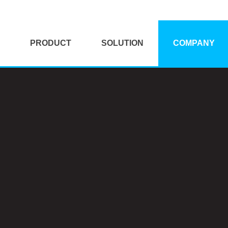
PRODUCT
SOLUTION
COMPANY
HP
KVM Solution
대표이사 인사말
Dell
Mag-UX Solution
개요 및 연혁
Digital Vision
Tigen Solution
보유면허
Mediabox
VR/AR Solution
납품실적
Kontron
클라이언트