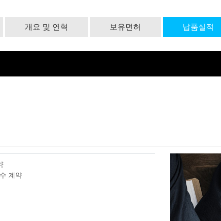
개요 및 연혁
보유면허
납품실적
약
수 계약