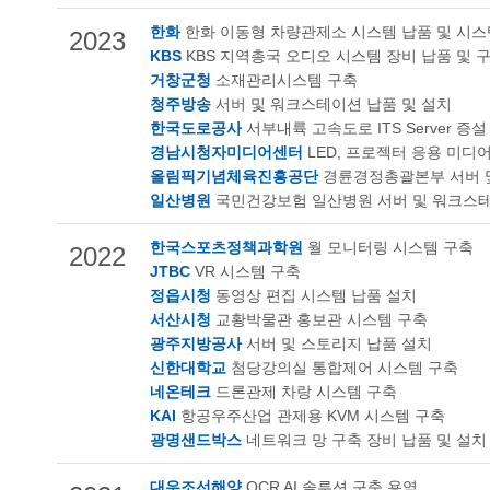
한화
한화 이동형 차량관제소 시스템 납품 및 시스
2023
KBS
KBS 지역총국 오디오 시스템 장비 납품 및 
거창군청
소재관리시스템 구축
청주방송
서버 및 워크스테이션 납품 및 설치
한국도로공사
서부내륙 고속도로 ITS Server 증설
경남시청자미디어센터
LED, 프로젝터 응용 미디
올림픽기념체육진흥공단
경륜경정총괄본부 서버 및
일산병원
국민건강보험 일산병원 서버 및 워크스테
한국스포츠정책과학원
월 모니터링 시스템 구축
2022
JTBC
VR 시스템 구축
정읍시청
동영상 편집 시스템 납품 설치
서산시청
교황박물관 홍보관 시스템 구축
광주지방공사
서버 및 스토리지 납품 설치
신한대학교
첨당강의실 통합제어 시스템 구축
네온테크
드론관제 차랑 시스템 구축
KAI
항공우주산업 관제용 KVM 시스템 구축
광명샌드박스
네트워크 망 구축 장비 납품 및 설치
대우조선해양
OCR AI 솔루션 구축 용역