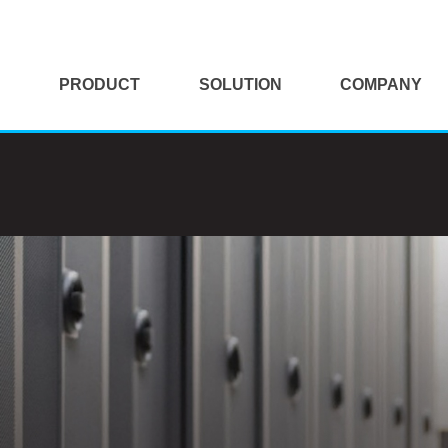
PRODUCT
SOLUTION
COMPANY
HP
KVM Solution
대표이사 인사말
Dell
Mag-UX Solution
개요 및 연혁
Digital Vision
Tigen Solution
보유면허
Mediabox
VR/AR Solution
납품실적
Kontron
클라이언트