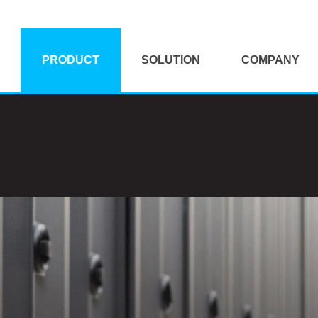
PRODUCT
SOLUTION
COMPANY
HP
KVM Solution
대표이사 인사말
Dell
Mag-UX Solution
개요 및 연혁
Digital Vision
Tigen Solution
보유면허
Mediabox
VR/AR Solution
납품실적
Kontron
클라이언트