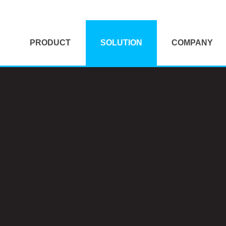
PRODUCT
SOLUTION
COMPANY
HP
KVM Solution
대표이사 인사말
Dell
Mag-UX Solution
개요 및 연혁
Digital Vision
Tigen Solution
보유면허
Mediabox
VR/AR Solution
납품실적
Kontron
클라이언트