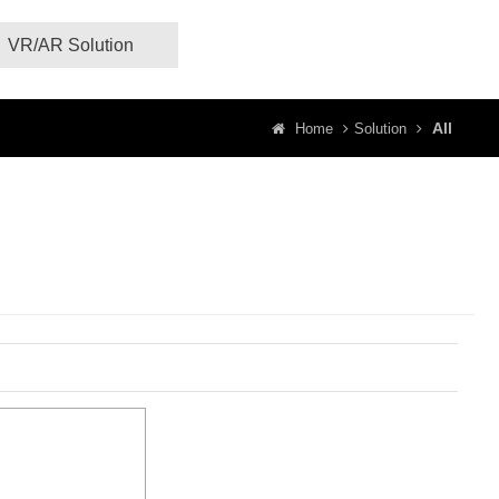
VR/AR Solution
All
Home
Solution